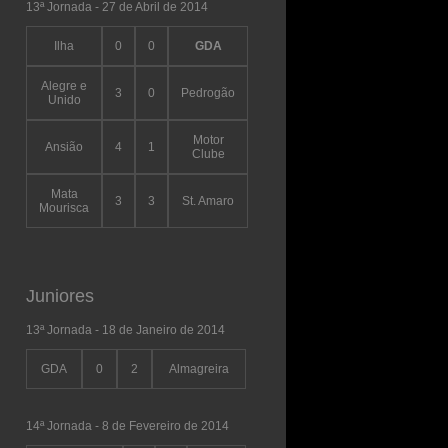
13ª Jornada - 27 de Abril de 2014
Ilha
0
0
GDA
Alegre e
3
0
Pedrogão
Unido
Motor
Ansião
4
1
Clube
Mata
3
3
St. Amaro
Mourisca
Juniores
13ª Jornada - 18 de Janeiro de 2014
GDA
0
2
Almagreira
14ª Jornada - 8 de Fevereiro de 2014