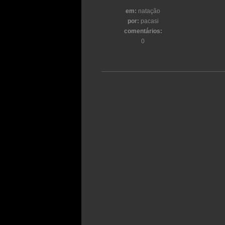
em:
natação
por:
pacasi
comentários:
0