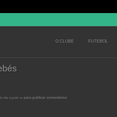
O CLUBE
FUTEBOL
ebés
ão
registe-se
ou
para publicar comentários