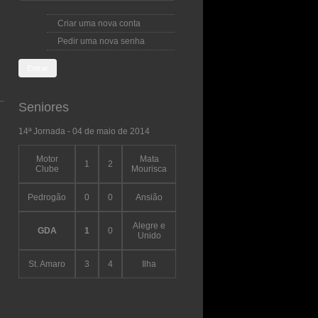
Criar uma nova conta
Pedir uma nova senha
Seniores
14ª Jornada - 04 de maio de 2014
Motor
Mata
1
2
Clube
Mourisca
Pedrogão
0
0
Ansião
Alegre e
GDA
1
0
Unido
St. Amaro
3
4
Ilha