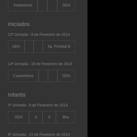
Avelarense
GDA
Iniciados
13ª Jornada - 9 de Fevereiro de 2014
GDA
Sp. Pombal B
14ª Jornada - 16 de Fevereiro de 2014
Caseirinhos
GDA
Infantis
5ª Jornada - 8 de Fevereiro de 2014
GDA
0
0
Ilha
6ª Jornada - 15 de Fevereiro de 2014