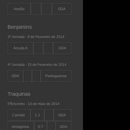
Ansião
GDA
Benjamins
3ª Jornada - 8 de Fevereiro de 2014
Arcuda A
GDA
4ª Jornada - 15 de Fevereiro de 2014
GDA
Pedroguense
Traquinas
5ºEncontro - 10 de maio de 2014
Carnide
1-2
GDA
Almagreira
0-7
GDA