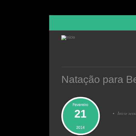
Passar para o conteúdo principal
Natação para B
Fevereiro
21
Inicie sess
2014