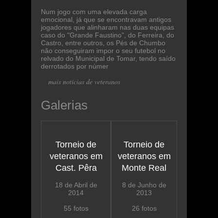
Num jogo com uma elevada carga
emocional, já que se encontravam antigos
jogadores que alinharam nas duas equipas
caso do "Grande Faustino", do Ferreira, do
Castro, entre outros, os Pés de Chumbo
não conseguiram impor o seu futebol no
relvado do Municipal de Tomar, tendo saído
derrotados por númer
mais notícias de veteranos
Galerias
Torneio de
Torneio de
veteranos em
veteranos em
Cast. Pêra
Monte Real
18 de Abril de
8 de Junho de
2014
2013
55 fotos
26 fotos