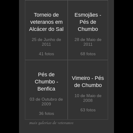
Torneio de
Esmojães -
veteranos em
Pés de
Alcácer do Sal
Chumbo
25 de Junho de
28 de Maio de
2011
2011
41 fotos
68 fotos
Pés de
Vimeiro - Pés
Chumbo -
de Chumbo
Benfica
10 de Maio de
03 de Outubro de
2008
2009
63 fotos
36 fotos
mais galerias de veteranos