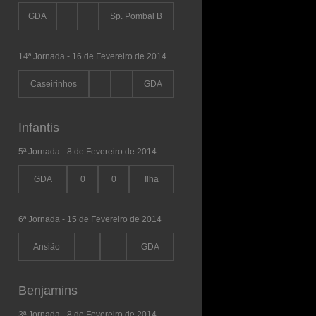
GDA
Sp. Pombal B
14ª Jornada - 16 de Fevereiro de 2014
Caseirinhos
GDA
Infantis
5ª Jornada - 8 de Fevereiro de 2014
GDA
0
0
Ilha
6ª Jornada - 15 de Fevereiro de 2014
Ansião
GDA
Benjamins
3ª Jornada - 8 de Fevereiro de 2014