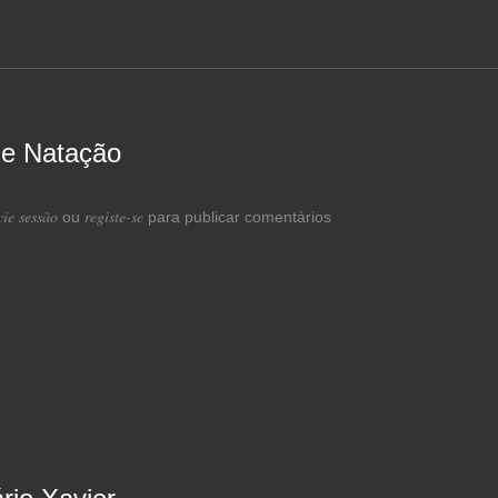
de Natação
 de Festival de Natação
cie sessão
registe-se
ou
para publicar comentários