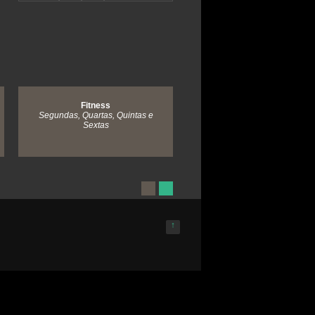
Fitness
Karaté Shukokai
Segundas, Quartas, Quintas e
Quartas 19:00 - 20:00
Sextas
Sábados 10:00 - 11:00
↑