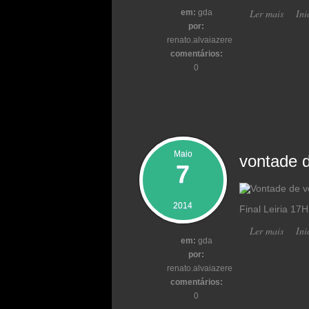
Ler mais
acer
Ini
em:
gda
por:
renato.alvaiazere
comentários:
0
Maio
vontade 
7
2014
Final Leiria 17
Ler mais
acerca
Ini
em:
gda
por:
renato.alvaiazere
comentários:
0