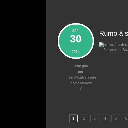
Abril
Rumo à s
30
Ler mais
acerc
Ini
2014
em:
gda
por:
renato.alvaiazere
comentários:
0
1
2
3
4
5
6
Páginas