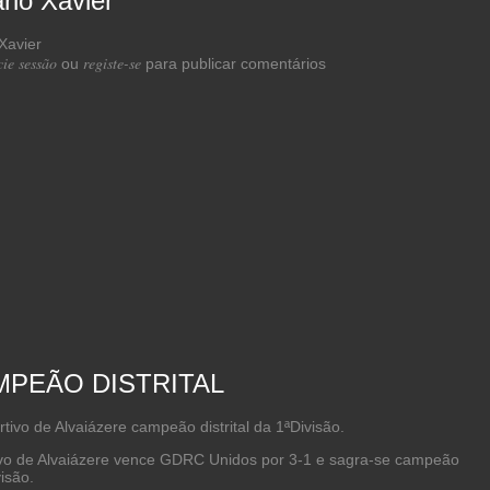
rio Xavier
 de Troféu Dário Xavier
cie sessão
registe-se
ou
para publicar comentários
MPEÃO DISTRITAL
o de Alvaiázere
vence GDRC Unidos por 3-1 e sagra-se campeão
ivisão.