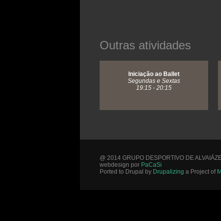
Outras atividades
Iniciação ao Ballet
Segundas e Sextas
19:15 - 20:15
@ 2014 GRUPO DESPORTIVO DE ALVAIÁZ
webdesign por
PaCaSi
Ported to Drupal by
Drupalizing
a Project of
M