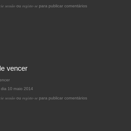
ca de GDA CAMPEÃO DISTRITAL
cie sessão
registe-se
ou
para publicar comentários
de vencer
H dia 10 maio 2014
 de vontade de vencer
cie sessão
registe-se
ou
para publicar comentários