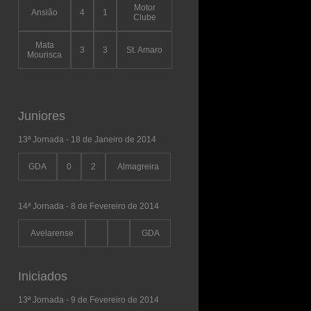
Motor
Ansião
4
1
Clube
Mata
3
3
St. Amaro
Mourisca
Juniores
13ª Jornada - 18 de Janeiro de 2014
GDA
0
2
Almagreira
14ª Jornada - 8 de Fevereiro de 2014
Avelarense
GDA
Iniciados
13ª Jornada - 9 de Fevereiro de 2014