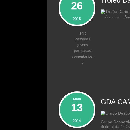
Troféu Dá
26
Ler mais
acerca
Ini
2015
em:
camadas
jovens
por:
pacasi
comentários:
0
Maio
GDA CA
13
2014
Grupo Desportiv
distrital da 1ªD