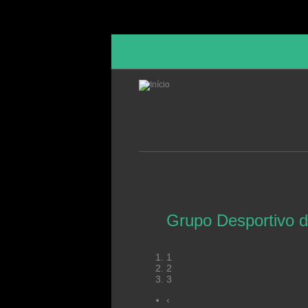
Passar para o conteúdo principal
rtivo de Alvaiázere - Fundado em 1979
1
2
3
‹