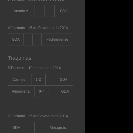
Arcuda A
GDA
4ª Jornada - 15 de Fevereiro de 2014
GDA
Pedroguense
Traquinas
5ºEncontro - 10 de maio de 2014
Carnide
1-2
GDA
Almagreira
0-7
GDA
7ª Jornada - 15 de Fevereiro de 2014
GDA
Almagreira