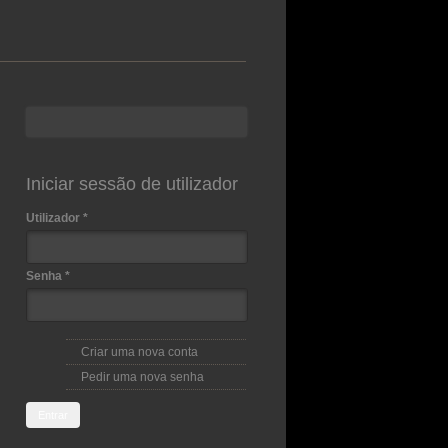
Procurar
Formulário de procura
Iniciar sessão de utilizador
Utilizador
*
Senha
*
Criar uma nova conta
Pedir uma nova senha