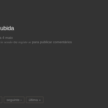
ubida
a de Rumo à subida
cie sessão
registe-se
ou
para publicar comentários
seguinte ›
última »