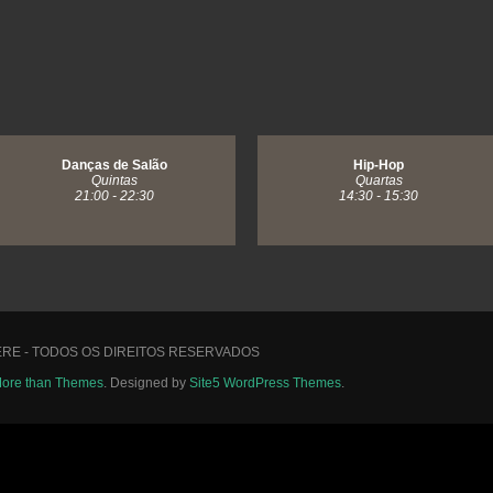
Danças de Salão
Hip-Hop
Quintas
Quartas
21:00 - 22:30
14:30 - 15:30
ERE - TODOS OS DIREITOS RESERVADOS
ore than Themes
. Designed by
Site5 WordPress Themes
.