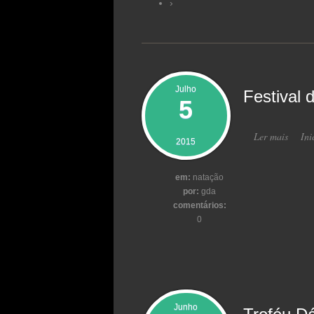
›
Julho
Festival 
5
Ler mais
acerca
Ini
2015
em:
natação
por:
gda
comentários:
0
Junho