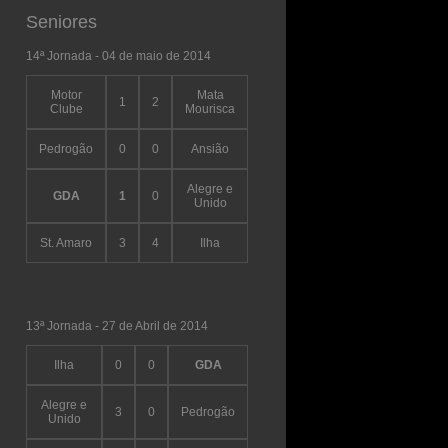
Seniores
14ª Jornada - 04 de maio de 2014
Motor
Mata
1
2
Clube
Mourisca
Pedrogão
0
0
Ansião
Alegre e
GDA
1
0
Unido
St. Amaro
3
4
Ilha
13ª Jornada - 27 de Abril de 2014
Ilha
0
0
GDA
Alegre e
3
0
Pedrogão
Unido