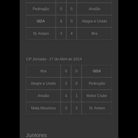
Pedrogão
0
0
Ansião
GDA
1
0
Alegre e Unido
St. Amaro
3
4
Ilha
13ª Jornada - 27 de Abril de 2014
Ilha
0
0
GDA
Alegre e Unido
3
0
Pedrogão
Ansião
4
1
Motor Clube
Mata Mourisca
3
3
St. Amaro
Juniores