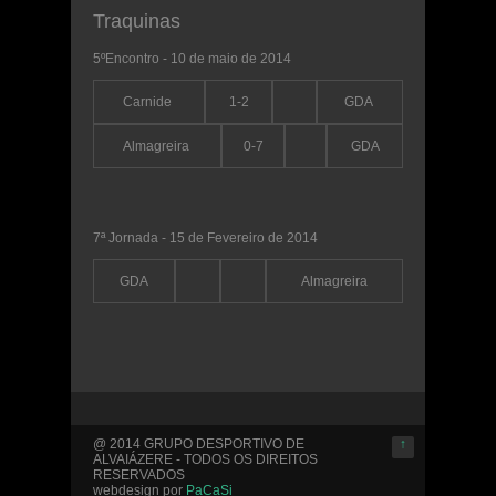
Traquinas
5ºEncontro - 10 de maio de 2014
Carnide
1-2
GDA
Almagreira
0-7
GDA
7ª Jornada - 15 de Fevereiro de 2014
GDA
Almagreira
@ 2014 GRUPO DESPORTIVO DE
↑
ALVAIÁZERE - TODOS OS DIREITOS
RESERVADOS
webdesign por
PaCaSi