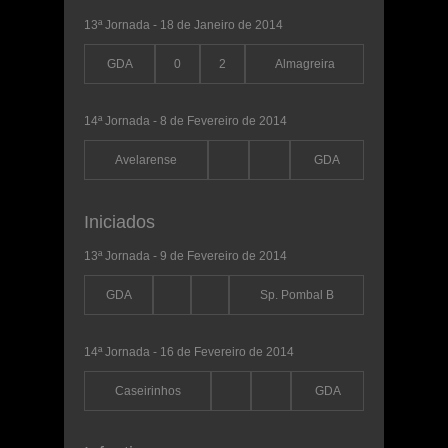
13ª Jornada - 18 de Janeiro de 2014
GDA
0
2
Almagreira
14ª Jornada - 8 de Fevereiro de 2014
Avelarense
GDA
Iniciados
13ª Jornada - 9 de Fevereiro de 2014
GDA
Sp. Pombal B
14ª Jornada - 16 de Fevereiro de 2014
Caseirinhos
GDA