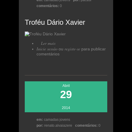
em:
camadas jovens
por:
pacasi
comentários:
0
Troféu Dário Xavier
Ler mais
acerca de Troféu Dário Xavier
Inicie sessão
registe-se
ou
para publicar
comentários
Abril
29
2014
em:
camadas jovens
por:
renato.alvaiazere
comentários:
0