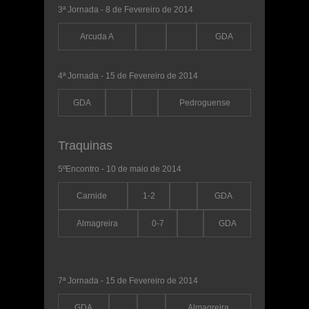
3ª Jornada - 8 de Fevereiro de 2014
Arcuda A
GDA
4ª Jornada - 15 de Fevereiro de 2014
GDA
Pedroguense
Traquinas
5ºEncontro - 10 de maio de 2014
Carnide
1-2
GDA
Almagreira
0-7
GDA
7ª Jornada - 15 de Fevereiro de 2014
GDA
Almagreira