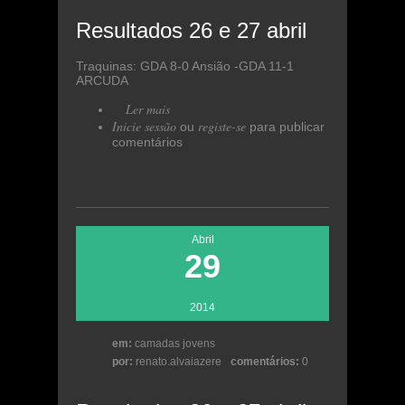
Resultados 26 e 27 abril
Traquinas: GDA 8-0 Ansião -GDA 11-1
ARCUDA
Ler mais
acerca de Resultados 26 e 27
Inicie sessão
abril
registe-se
ou
para publicar
comentários
Abril
29
2014
em:
camadas jovens
por:
renato.alvaiazere
comentários:
0