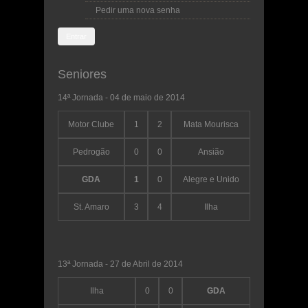
Pedir uma nova senha
Seniores
14ª Jornada - 04 de maio de 2014
Motor Clube
1
2
Mata Mourisca
Pedrogão
0
0
Ansião
GDA
1
0
Alegre e Unido
St. Amaro
3
4
Ilha
13ª Jornada - 27 de Abril de 2014
Ilha
0
0
GDA