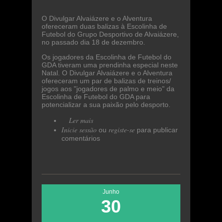
O Divulgar Alvaiázere e o Alventura
ofereceram duas balizas à Escolinha de
Futebol do Grupo Desportivo de Alvaiázere,
no passado dia 18 de dezembro.
Os jogadores da Escolinha de Futebol do
GDA tiveram uma prendinha especial neste
Natal. O Divulgar Alvaiázere e o Alventura
ofereceram um par de balizas de treinos/
jogos aos "jogadores de palmo e meio" da
Escolinha de Futebol do GDA para
potencializar a sua paixão pelo desporto.
Ler mais
acerca de Divulgar
Inicie sessão
Alvaiázere/Alventura
registe-se
ou
para publicar
comentários
ofereceram balizas às
Escolinhas de Futebol do GDA
Junho
30