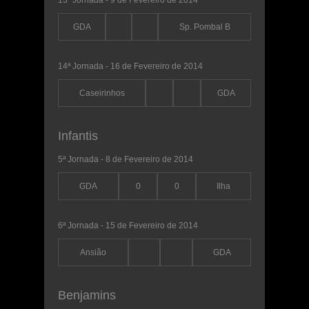
GDA
Sp. Pombal B
14ª Jornada - 16 de Fevereiro de 2014
Caseirinhos
GDA
Infantis
5ª Jornada - 8 de Fevereiro de 2014
GDA
0
0
Ilha
6ª Jornada - 15 de Fevereiro de 2014
Ansião
GDA
Benjamins