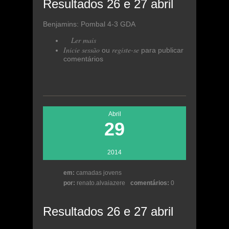
Resultados 26 e 27 abril
Benjamins: Pombal 4-3 GDA
Ler mais
acerca de Resultados 26 e 27
Inicie sessão
abril
registe-se
ou
para publicar
comentários
Abril
29
2014
em:
camadas jovens
por:
renato.alvaiazere
comentários:
0
Resultados 26 e 27 abril