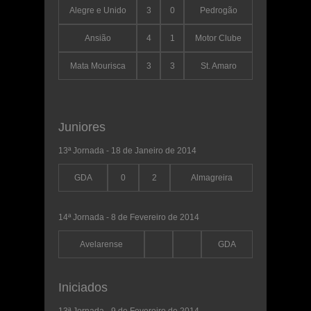
Alegre e Unido
3
0
Pedrogão
Ansião
4
1
Motor Clube
Mata Mourisca
3
3
St. Amaro
Juniores
13ª Jornada - 18 de Janeiro de 2014
GDA
0
2
Almagreira
14ª Jornada - 8 de Fevereiro de 2014
Avelarense
GDA
Iniciados
13ª Jornada - 9 de Fevereiro de 2014