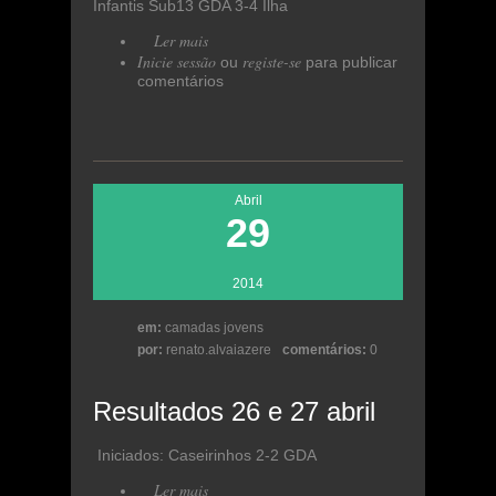
Infantis Sub13 GDA 3-4 Ilha
Ler mais
acerca de Resultados 26 e 27
Inicie sessão
abril
registe-se
ou
para publicar
comentários
Abril
29
2014
em:
camadas jovens
por:
renato.alvaiazere
comentários:
0
Resultados 26 e 27 abril
Iniciados: Caseirinhos 2-2 GDA
Ler mais
acerca de Resultados 26 e 27