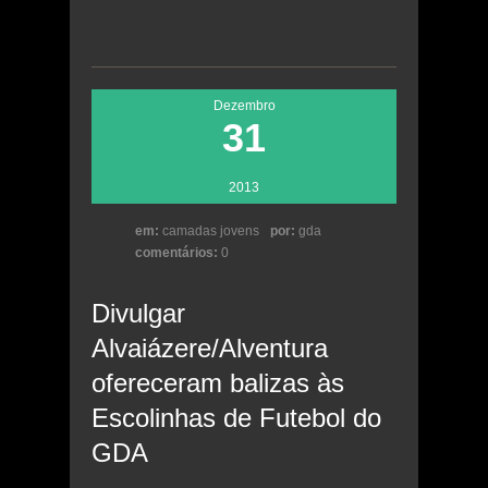
Dezembro
31
2013
em:
camadas jovens
por:
gda
comentários:
0
Divulgar
Alvaiázere/Alventura
ofereceram balizas às
Escolinhas de Futebol do
GDA