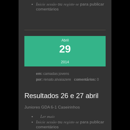
Inicie sessão
abril
registe-se
ou
para publicar
comentários
Abril
29
2014
em:
camadas jovens
por:
renato.alvaiazere
comentários:
0
Resultados 26 e 27 abril
Juniores GDA 6-1 Caseirinhos
Ler mais
acerca de Resultados 26 e 27
Inicie sessão
abril
registe-se
ou
para publicar
comentários