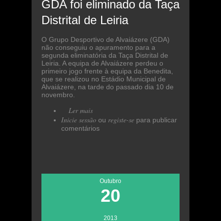
GDA foi eliminado da Taça
Distrital de Leiria
O Grupo Desportivo de Alvaiázere (GDA)
não conseguiu o apuramento para a
segunda eliminatória da Taça Distrital de
Leiria. A equipa de Alvaiázere perdeu o
primeiro jogo frente à equipa da Benedita,
que se realizou no Estádio Municipal de
Alvaiázere, na tarde do passado dia 10 de
novembro.
Ler mais
acerca de GDA foi eliminado
Inicie sessão
da Taça Distrital de Leiria
registe-se
ou
para publicar
comentários
Outubro
20
2013