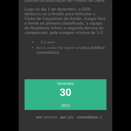
Distrital da Associação de Futebol de Leiria.
Logo no dia 1 de dezembro, o GDA
deslocou-se a Ansião para defrontar o
Clube de Caçadores de Ansião. A jogar fora
e frente ao primeiro classificado, a equipa
de Alvaiázere sofreu a segunda derrota do
campeonato, pela margem mínima de 1-0.
Ler mais
acerca de GDA termina o ano
Inicie sessão
em segundo lugar no
registe-se
ou
para publicar
comentários
Campeonato Distrital
Novembro
30
2013
em:
seniores
por:
gda
comentários:
0