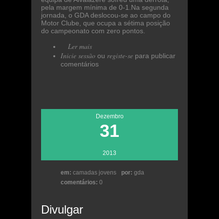
pela margem mínima de 0-1.Na segunda
jornada, o GDA deslocou-se ao campo do
Motor Clube, que ocupa a sétima posição
do campeonato com zero pontos.
Ler mais
acerca de GDA somou quatro
Inicie sessão
pontos em janeiro
registe-se
ou
para publicar
comentários
Dezembro
31
2013
em:
camadas jovens
por:
gda
comentários:
0
Divulgar