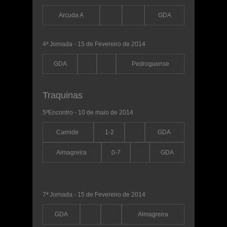
Arcuda A
GDA
4ª Jornada - 15 de Fevereiro de 2014
GDA
Pedroguense
Traquinas
5ºEncontro - 10 de maio de 2014
Carnide
1-2
GDA
Almagreira
0-7
GDA
7ª Jornada - 15 de Fevereiro de 2014
GDA
Almagreira