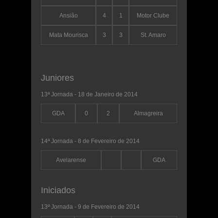
Ansião
4
1
Motor Clube
Mata Mourisca
3
3
St. Amaro
Juniores
13ª Jornada - 18 de Janeiro de 2014
GDA
0
2
Almagreira
14ª Jornada - 8 de Fevereiro de 2014
Avelarense
GDA
Iniciados
13ª Jornada - 9 de Fevereiro de 2014