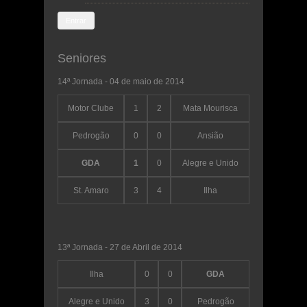
Seniores
14ª Jornada - 04 de maio de 2014
Motor Clube
1
2
Mata Mourisca
Pedrogão
0
0
Ansião
GDA
1
0
Alegre e Unido
St. Amaro
3
4
Ilha
13ª Jornada - 27 de Abril de 2014
Ilha
0
0
GDA
Alegre e Unido
3
0
Pedrogão