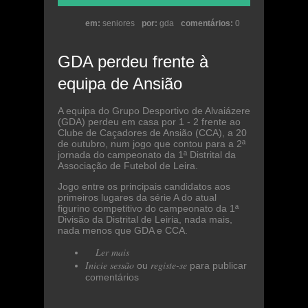
em:
seniores
por:
gda
comentários:
0
GDA perdeu frente à
equipa de Ansião
A equipa do Grupo Desportivo de Alvaiázere
(GDA) perdeu em casa por 1 - 2 frente ao
Clube de Caçadores de Ansião (CCA), a 20
de outubro, num jogo que contou para a 2ª
jornada do campeonato da 1ª Distrital da
Associação de Futebol de Leira.
Jogo entre os principais candidatos aos
primeiros lugares da série A do atual
figurino competitivo do campeonato da 1ª
Divisão da Distrital de Leiria, nada mais,
nada menos que GDA e CCA.
Ler mais
acerca de GDA perdeu frente à
Inicie sessão
equipa de Ansião
registe-se
ou
para publicar
comentários