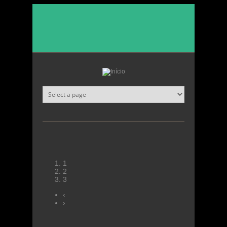
Passar para o conteúdo principal
1
2
3
‹
›