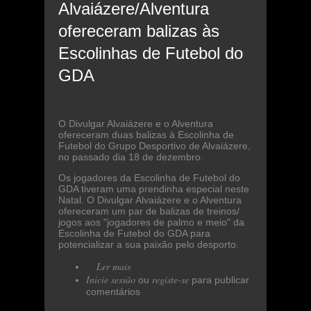
Alvaiázere/Alventura
ofereceram balizas às
Escolinhas de Futebol do
GDA
O Divulgar Alvaiázere e o Alventura
ofereceram duas balizas à Escolinha de
Futebol do Grupo Desportivo de Alvaiázere,
no passado dia 18 de dezembro.
Os jogadores da Escolinha de Futebol do
GDA tiveram uma prendinha especial neste
Natal. O Divulgar Alvaiázere e o Alventura
ofereceram um par de balizas de treinos/
jogos aos "jogadores de palmo e meio" da
Escolinha de Futebol do GDA para
potencializar a sua paixão pelo desporto.
Ler mais
acerca de Divulgar
Inicie sessão
Alvaiázere/Alventura
registe-se
ou
para publicar
comentários
ofereceram balizas às
Escolinhas de Futebol do GDA