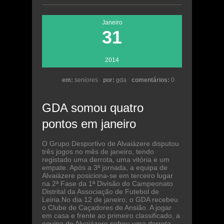
Janeiro
31
2014
em:
seniores
por:
gda
comentários:
0
GDA somou quatro
pontos em janeiro
O Grupo Desportivo de Alvaiázere disputou
três jogos no mês de janeiro, tendo
registado uma derrota, uma vitória e um
empate. Após a 3ª jornada, a equipa de
Alvaiázere posiciona-se em terceiro lugar
na 2ª Fase da 1ª Divisão do Campeonato
Distrital da Associação de Futebol de
Leiria.No dia 12 de janeiro, o GDA recebeu
o Clube de Caçadores de Ansião. A jogar
em casa e frente ao primeiro classificado, a
equipa de Alvaiázere sofreu uma derrota,